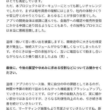
はとても満足しています。
ただ、本プロジェクトはマーキュリーにとっても新しいチャレンジ
でしたので、まずは暗号資産の理解にはじまり、社内の体制づくり
や官公庁とのやりとりなど、あらゆることが手探り状態でした。
アプリの開発自体は順調に運んでも、金融庁への確認や販売所登録
にかかる申請に走り回るようなこともあり、その独特なプロセスに
は本当に悪戦苦闘しました。
温様：強いて苦い思い出を披露しますと、
開発途中に大きな仕様変
更が発生し、
後続スケジュールがかなり厳しくなってしまったんで
す。
そのときは皆一切の余裕がなく、互いに電話などで励まし合い
ながらなんとか乗り越えましたよね（笑）。
――最後に、今後の展望やゆめみに求める役割などについてお聞かせく
ださい。
温様：アプリのリリース後、常に自分の中の課題としてあるのが、
時間や予算の制約で詰められなかった機能面をブラッシュアップし
ていきたいということです。ログイン時の自動入力など、実に細か
い部分ではあるのですが、さらなる利便性向上のため、引き続き改
善を続けていきたいです。
加えて、マーケティング施策もより充実させていきたいですね。新