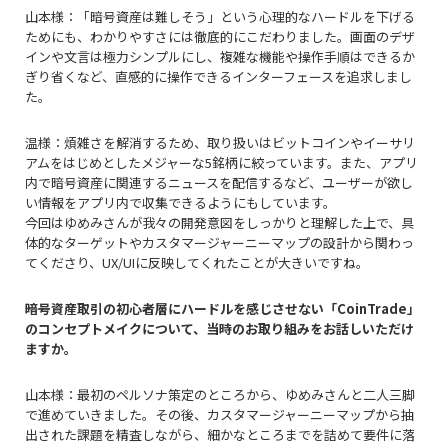
山本様：「暗号資産は難しそう」という心理的なハードルを下げる
ためにも、わかりやすさには徹底的にこだわりました。画面のデザ
インや文言は極力シンプルにし、複雑な機能や操作手順はできるか
ぎり省くなど、直感的に操作できるインターフェースを追求しまし
た。
温様：煩雑さを解消するため、取り扱いはビットコインやイーサリ
アムをはじめとしたメジャーな5銘柄に絞っています。また、アプリ
内で暗号資産に関連するニュースを配信するなど、ユーザーが欲し
い情報をアプリ内で収集できるようにもしています。
今回はゆめみさんが我々の開発意図をしっかりと理解した上で、具
体的なターゲットやカスタマージャーニーマップの設計から関わっ
てくださり、UX/UIに反映してくれたことが大きいですね。
――暗号資産取引の初心者層にハードルを感じさせない「CoinTrade」
のコンセプトメイクについて、当時のお取り組みをお話しいただけ
ますか。
山本様：最初のペルソナ策定のところから、ゆめみさんと二人三脚
で進めていきました。その後、カスタマージャーニーマップから抽
出された課題を精査しながら、細かなところまでを詰めて要件に落