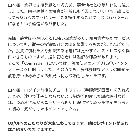
山本様：業界では後発組となるため、競合他社との差別化にも注力
しました。暗号通貨への投資が一般にも普及していく中で、誰にと
っても身近なスマホにサービスを特化することで、選ばれるツール
になるという確信がありました。
温様：競合は株やFXなどに強い企業が多く、暗号資産取引サービス
についても、従来の投資家向けのUIを踏襲するものがほとんどでし
た。投資に慣れた人や知識のある層には見やすく、ストレスなく操
作できるものですが、逆に初心者には難解な印象があります。
そこで「CoinTrade」においては、普段使いのアプリに近いインター
フェースを目指しました。その点でも、多種多様なアプリの開発実
績を持つゆめみさんの知見は何より頼もしかったです。
山本様：ログイン前後にチュートリアル（手順解説画面）を入れる
ことや、途中で迷子にならないよう細かく配慮した導線設計など
は、ゆめみさんからユーザー心理や目線に寄り添った提案をもらえ
て初めて気が付けたポイントでしたね。
――UX/UIへのこだわりが大変伝わってきます。他にもポイントがあれ
ばご紹介いただけますか。