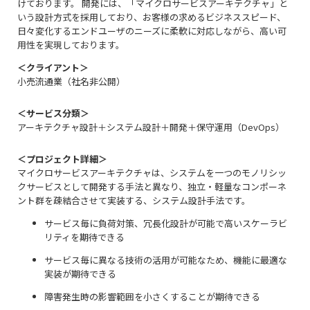
けております。 開発には、「マイクロサービスアーキテクチャ」と
いう設計方式を採用しており、お客様の求めるビジネススピード、
日々変化するエンドユーザのニーズに柔軟に対応しながら、高い可
用性を実現しております。
＜クライアント＞
小売流通業（社名非公開）
＜サービス分類＞
アーキテクチャ設計＋システム設計＋開発＋保守運用（DevOps）
＜プロジェクト詳細＞
マイクロサービスアーキテクチャは、システムを一つのモノリシッ
クサービスとして開発する手法と異なり、独立・軽量なコンポーネ
ント群を疎結合させて実装する、システム設計手法です。
サービス毎に負荷対策、冗長化設計が可能で高いスケーラビ
リティを期待できる
サービス毎に異なる技術の活用が可能なため、機能に最適な
実装が期待できる
障害発生時の影響範囲を小さくすることが期待できる