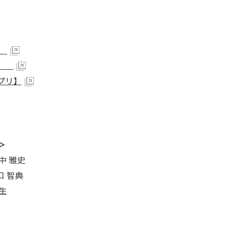
】
リ】
アプリ】
＞
中 雅史
口 智典
生